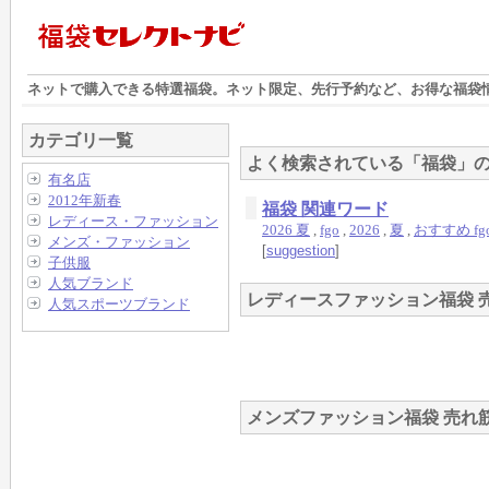
ネットで購入できる特選
福袋
。ネット限定、先行予約など、お得な
福袋
カテゴリ一覧
よく検索されている「福袋」
有名店
2012年新春
福袋 関連ワード
レディース・ファッション
2026 夏
,
fgo
,
2026
,
夏
,
おすすめ fg
メンズ・ファッション
[
suggestion
]
子供服
人気ブランド
レディースファッション福袋 
人気スポーツブランド
メンズファッション福袋 売れ